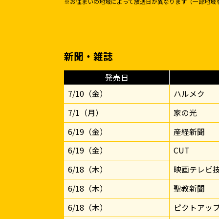
※お住まいの地域によって放送日が異なります（一部地域
新聞・雑誌
発売日
7/10（金）
ハルメク
7/1（月）
家の光
6/19（金）
産経新聞
6/19（金）
CUT
6/18（木）
映画テレビ
6/18（木）
聖教新聞
6/18（木）
ピクトアッ