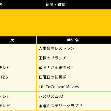
オ
新聞・雑誌
局
番組名
人生最高レストラン
王様のブランチ
テレビ
踊る！さんま御殿!!
/TBS
日曜日の初耳学
0
LiLiCoのLovin' Movies
テレビ
バズリズム02
テレビ
金曜ミステリークラブ!!!