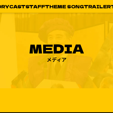
ORY
CAST
STAFF
THEME SONG
TRAILER
MEDIA
メディア