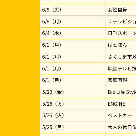
6/9（火）
女性自身
6/8（月）
ザテレビジ
6/4（木）
日刊スポー
6/1（月）
はとぼん
6/1（月）
ふくしま市
6/1（月）
映画テレビ
6/1（月）
家庭画報
5/29（金）
Biz Life Styl
5/26（火）
ENGINE
5/26（火）
ベストカー
5/25（月）
大人の休日