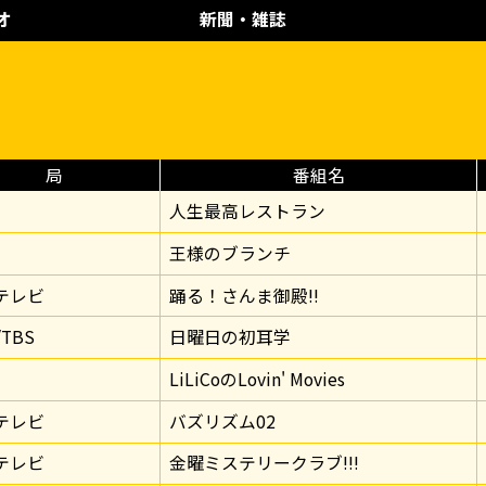
オ
新聞・雑誌
局
番組名
人生最高レストラン
王様のブランチ
テレビ
踊る！さんま御殿!!
/TBS
日曜日の初耳学
0
LiLiCoのLovin' Movies
テレビ
バズリズム02
テレビ
金曜ミステリークラブ!!!