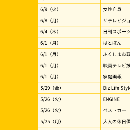
6/9（火）
女性自身
6/8（月）
ザテレビジ
6/4（木）
日刊スポー
6/1（月）
はとぼん
6/1（月）
ふくしま市
6/1（月）
映画テレビ
6/1（月）
家庭画報
5/29（金）
Biz Life Styl
5/26（火）
ENGINE
5/26（火）
ベストカー
5/25（月）
大人の休日