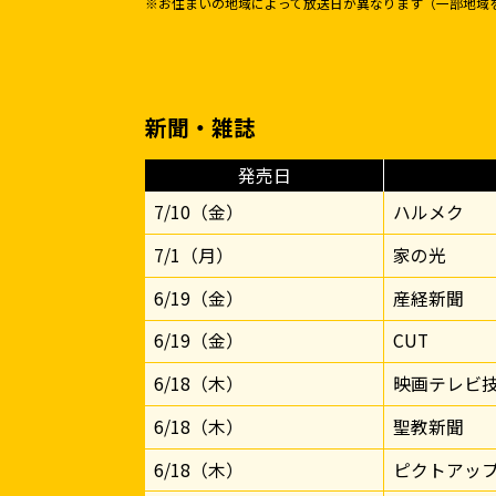
※お住まいの地域によって放送日が異なります（一部地域
新聞・雑誌
発売日
7/10（金）
ハルメク
7/1（月）
家の光
6/19（金）
産経新聞
6/19（金）
CUT
6/18（木）
映画テレビ
6/18（木）
聖教新聞
6/18（木）
ピクトアッ