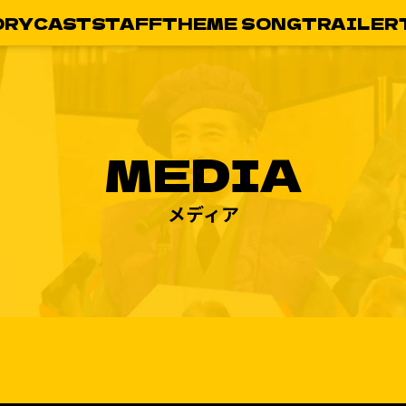
ORY
CAST
STAFF
THEME SONG
TRAILER
MEDIA
メディア