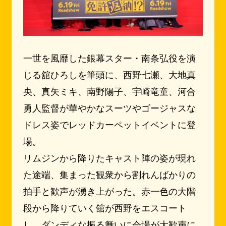
一世を風靡した銀幕スター・南条弘役を演
じる舘ひろしを筆頭に、西野七瀬、大地真
央、真矢ミキ、南野陽子、宇崎竜童、河合
勇人監督が華やかなスーツやゴージャスな
ドレス姿でレッドカーペットイベントに登
場。
リムジンから降りたキャスト陣の姿が現れ
た途端、集まった観衆から割れんばかりの
拍手と歓声が湧き上がった。赤一色の大階
段から降りていく舘が西野をエスコート
し、ダンディな振る舞いに会場が大歓声に