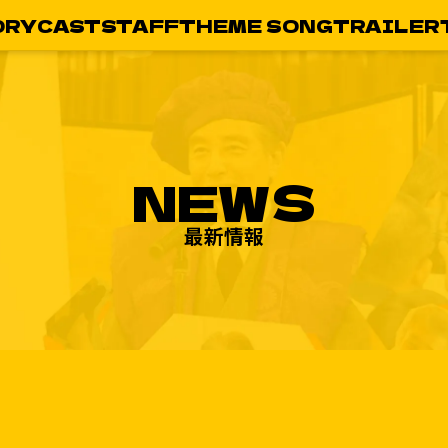
ORY
CAST
STAFF
THEME SONG
TRAILER
NEWS
最新情報