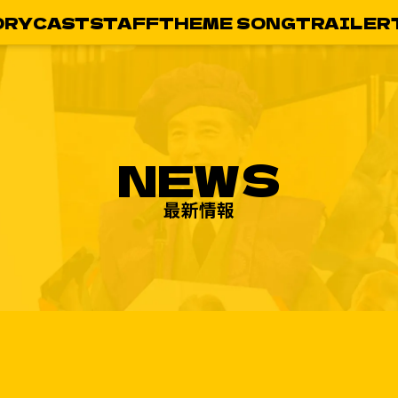
ORY
CAST
STAFF
THEME SONG
TRAILER
NEWS
最新情報