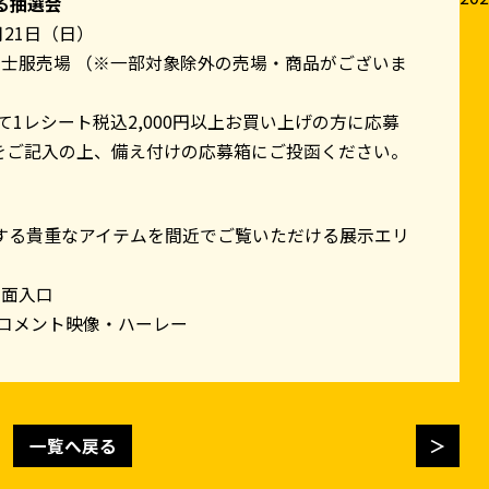
る抽選会
月21日（日）
 紳士服売場 （※一部対象除外の売場・商品がございま
て1レシート税込2,000円以上お買い上げの方に応募
をご記入の上、備え付けの応募箱にご投函ください。
する貴重なアイテムを間近でご覧いただける展示エリ
正面入口
トコメント映像・ハーレー
一覧へ戻る
＞