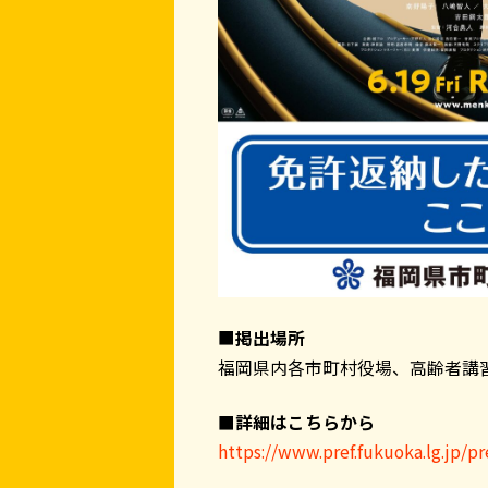
■
掲出場所
福岡県内各市町村役場、高齢者講
■詳細はこちらから
https://www.pref.fukuoka.lg.jp/p