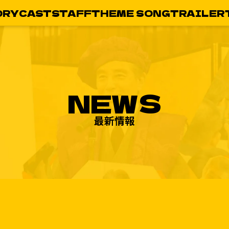
ORY
CAST
STAFF
THEME SONG
TRAILER
NEWS
最新情報