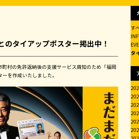
す
IN
とのタイアップポスター掲出中！
EV
タ
市町村の免許返納後の支援サービス周知のため「福岡
ターを作成いたしました。
20
20
20
20
20
20
20