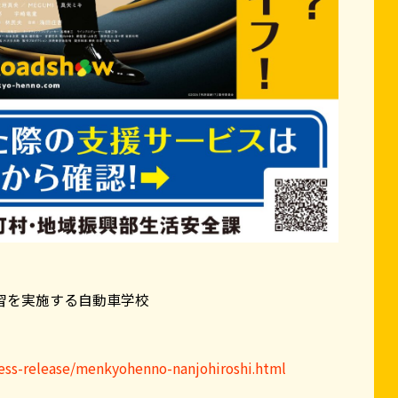
習を実施する自動車学校
ress-release/menkyohenno-nanjohiroshi.html