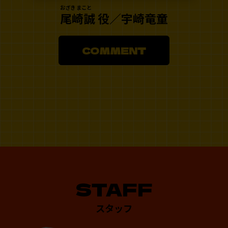
おざき まこと
尾崎誠 役／宇崎竜童
COMMENT
STAFF
スタッフ