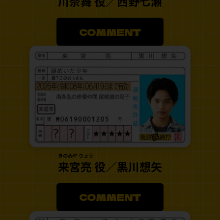
川奈舞 役／西野七瀬
COMMENT
きのみや りょう
来宮亮 役／黒川想矢
COMMENT