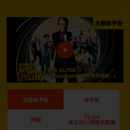
主題歌予告
本予告
TV CM
特報
あぶない俳優卒業編