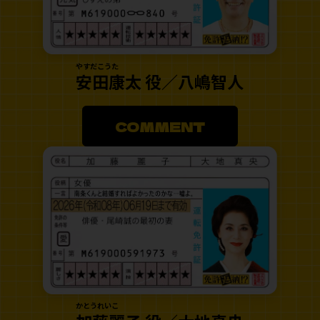
やすだこうた
安田康太 役／八嶋智人
COMMENT
かとうれいこ