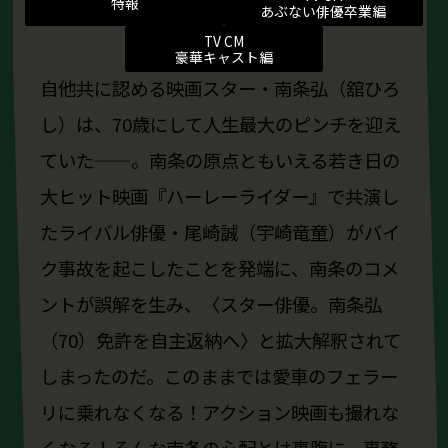
特報
あぶない俳優卒業編
TV CM
豪華キャスト編
自他共に認める映画スター・南条弘（舘ひろ
し）は、70歳にして人生最大のピンチを迎え
ていた——。南条の原点ともいえる若き日の
大ヒット映画『ハーレーライダー』で共演し
たライバル俳優・尾崎誠（宇崎竜童）がバイ
ク事故を起こしたことを発端に、南条のコメ
ントが誤解を生み、〈スター俳優。南条弘
（70）免許を自主返納へ〉と拡大解釈されて
しまったのだ。このままでは愛車のフェラー
リに乗れなくなる！アクション映画も撮れな